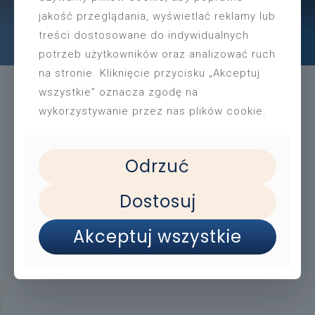
jakość przeglądania, wyświetlać reklamy lub
łobrzegu
treści dostosowane do indywidualnych
There are no posts on the list.
potrzeb użytkowników oraz analizować ruch
na stronie. Kliknięcie przycisku „Akceptuj
wszystkie” oznacza zgodę na
wykorzystywanie przez nas plików cookie.
Miejska Biblioteka Publiczna im. Galla Anonima
ul. Jana Frankowskiego 3
78-100 Kołobrzeg
Odrzuć
Dostosuj
Deklaracja dostępności
Polityka prywatności
Akceptuj wszystkie
RODO