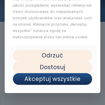
jakość przeglądania, wyświetlać reklamy lub
łobrzegu
treści dostosowane do indywidualnych
There are no posts on the list.
potrzeb użytkowników oraz analizować ruch
na stronie. Kliknięcie przycisku „Akceptuj
wszystkie” oznacza zgodę na
wykorzystywanie przez nas plików cookie.
Miejska Biblioteka Publiczna im. Galla Anonima
ul. Jana Frankowskiego 3
78-100 Kołobrzeg
Odrzuć
Dostosuj
Deklaracja dostępności
Polityka prywatności
Akceptuj wszystkie
RODO