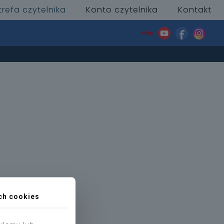
trefa czytelnika
Konto czytelnika
Kontakt
ach
cookies