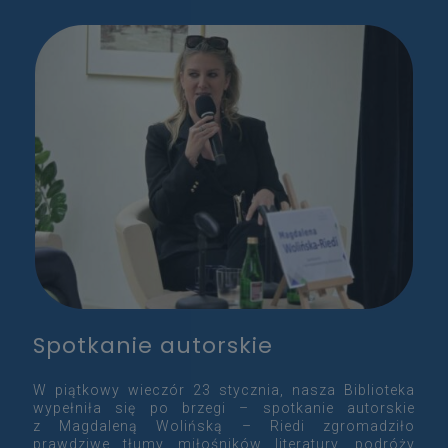
Spotkanie autorskie
W piątkowy wieczór 23 stycznia, nasza Biblioteka
wypełniła się po brzegi – spotkanie autorskie
z Magdaleną Wolińską – Riedi zgromadziło
prawdziwe tłumy miłośników literatury, podróży