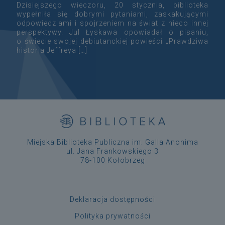
Dzisiejszego wieczoru, 20 stycznia, biblioteka
wypełniła się dobrymi pytaniami, zaskakującymi
odpowiedziami i spojrzeniem na świat z nieco innej
perspektywy. Jul Łyskawa opowiadał o pisaniu,
o świecie swojej debiutanckiej powieści „Prawdziwa
historia Jeffreya
[…]
Miejska Biblioteka Publiczna im. Galla Anonima
ul. Jana Frankowskiego 3
78-100 Kołobrzeg
Deklaracja dostępności
Polityka prywatności