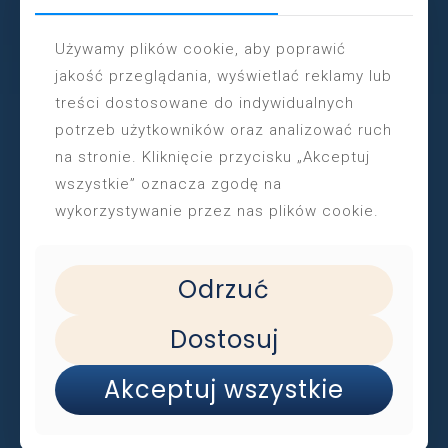
Używamy plików cookie, aby poprawić
jakość przeglądania, wyświetlać reklamy lub
łobrzegu
treści dostosowane do indywidualnych
potrzeb użytkowników oraz analizować ruch
na stronie. Kliknięcie przycisku „Akceptuj
Spotkanie autorskie
wszystkie” oznacza zgodę na
wykorzystywanie przez nas plików cookie.
Przystań Rodziców – spotkania dla rodziców
i opiekunów. Biblioteka Dziecięca zaprasza
na wyjątkowe spotkanie autorskie z Anną Marszałek,
autorką książki „O Helence, która nie chodziła
Odrzuć
do szkoły”. 26 lutego 2026 r., godz. 17.00, Brzozowy
Zakątek,
[…]
Dostosuj
Akceptuj wszystkie