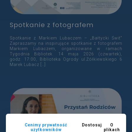
Spotkanie z fotografem
Spotkanie z Markiem Lubaczem – „Bałtycki Świt”
Zapraszamy na inspirujące spotkanie z fotografem
Markiem Lubaczem, organizowane w ramach
Tygodnia Bibliotek. 14 maja 2026 (czwartek),
godz. 17:00, Biblioteka Ogrody ul.Żółkiewskiego 6
Marek Lubacz
[…]
Cenimy prywatność
Dostosuj
O
użytkowników
plikach