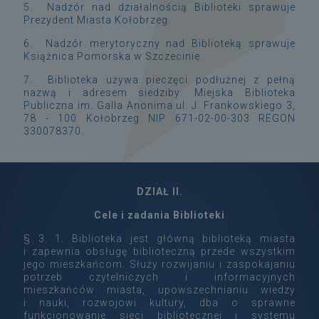
5. Nadzór nad działalnością Biblioteki sprawuje
Prezydent Miasta Kołobrzeg.
6. Nadzór merytoryczny nad Biblioteką sprawuje
Książnica Pomorska w Szczecinie.
7. Biblioteka używa pieczęci podłużnej z pełną
nazwą i adresem siedziby: Miejska Biblioteka
Publiczna im. Galla Anonima ul. J. Frankowskiego 3,
78 - 100 Kołobrzeg NIP 671-02-00-303 REGON
330078370.
DZIAŁ II.
Cele i zadania Biblioteki
§ 3. 1. Biblioteka jest główną biblioteką miasta
i zapewnia obsługę biblioteczną przede wszystkim
jego mieszkańcom. Służy rozwijaniu i zaspokajaniu
potrzeb czytelniczych i informacyjnych
mieszkańców miasta, upowszechnianiu wiedzy
i nauki, rozwojowi kultury, dba o sprawne
funkcjonowanie sieci bibliotecznej i systemu