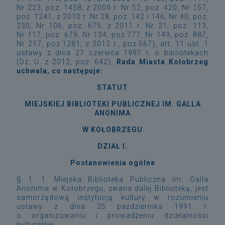
Nr 223, poz. 1458; z 2009 r. Nr 52, poz. 420, Nr 157,
poz. 1241; z 2010 r. Nr 28, poz. 142 i 146, Nr 40, poz.
230, Nr 106, poz. 675; z 2011 r. Nr 21, poz. 113,
Nr 117, poz. 679, Nr 134, poz.777, Nr 149, poz. 887,
Nr 217, poz.1281; z 2012 r., poz.567), art. 11 ust. 1
ustawy z dnia 27 czerwca 1997 r. o bibliotekach
(Dz. U. z 2012, poz. 642),
Rada Miasta Kołobrzeg
uchwala, co następuje:
STATUT
MIEJSKIEJ BIBLIOTEKI PUBLICZNEJ IM. GALLA
ANONIMA
W KOŁOBRZEGU
DZIAŁ I.
Postanowienia ogólne
§ 1. 1. Miejska Biblioteka Publiczna im. Galla
Anonima w Kołobrzegu, zwana dalej Biblioteką, jest
samorządową instytucją kultury w rozumieniu
ustawy z dnia 25 października 1991 r.
o organizowaniu i prowadzeniu działalności
kulturalnej.