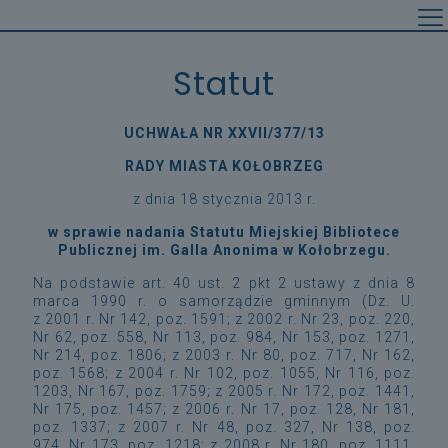
Statut
UCHWAŁA NR XXVII/377/13
RADY MIASTA KOŁOBRZEG
z dnia 18 stycznia 2013 r.
w sprawie nadania Statutu Miejskiej Bibliotece
Publicznej im. Galla Anonima w Kołobrzegu.
Na podstawie art. 40 ust. 2 pkt 2 ustawy z dnia 8
marca 1990 r. o samorządzie gminnym (Dz. U.
z 2001 r. Nr 142, poz. 1591; z 2002 r. Nr 23, poz. 220,
Nr 62, poz. 558, Nr 113, poz. 984, Nr 153, poz. 1271,
Nr 214, poz. 1806; z 2003 r. Nr 80, poz. 717, Nr 162,
poz. 1568; z 2004 r. Nr 102, poz. 1055, Nr 116, poz.
1203, Nr 167, poz. 1759; z 2005 r. Nr 172, poz. 1441,
Nr 175, poz. 1457; z 2006 r. Nr 17, poz. 128, Nr 181,
poz. 1337; z 2007 r. Nr 48, poz. 327, Nr 138, poz.
974, Nr 173, poz. 1218; z 2008 r. Nr 180, poz. 1111,