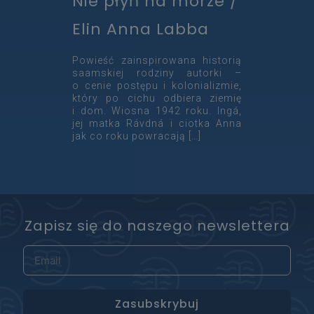
Nie płyń na morze /
Elin Anna Labba
Powieść zainspirowana historią
saamskiej rodziny autorki –
o cenie postępu i kolonializmie,
który po cichu odbiera ziemię
i dom. Wiosna 1942 roku. Ingá,
jej matka Rávdná i ciotka Anna
jak co roku powracają
[…]
Zapisz się do naszego newslettera
Zasubskrybuj