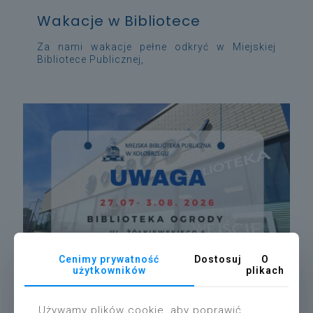
Wakacje w Bibliotece
Za nami wakacje pełne odkryć w Miejskiej
Bibliotece Publicznej,
Cenimy prywatność
Dostosuj
O
użytkowników
plikach
Używamy plików cookie, aby poprawić