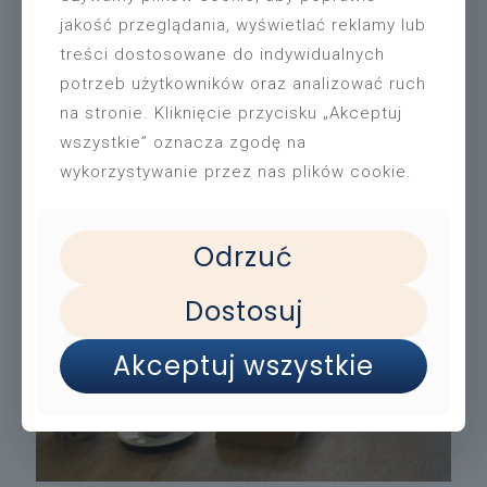
Inwentaryzacja zbiorów
jakość przeglądania, wyświetlać reklamy lub
łobrzegu
treści dostosowane do indywidualnych
Informujemy, że w dniach 27.07 – 03.08.2026
Filia nr 1 Biblioteka Ogrody będzie nieczynna.
potrzeb użytkowników oraz analizować ruch
Przepraszamy za utrudnienia.
na stronie. Kliknięcie przycisku „Akceptuj
wszystkie” oznacza zgodę na
wykorzystywanie przez nas plików cookie.
Odrzuć
Dostosuj
Akceptuj wszystkie