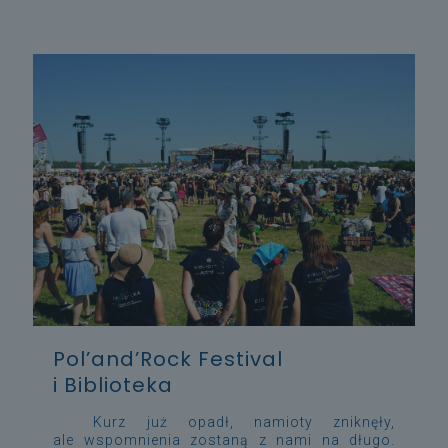
Pol’and’Rock Festival
i Biblioteka
Kurz już opadł, namioty zniknęły,
ale wspomnienia zostaną z nami na długo.